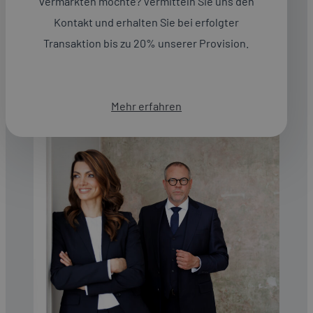
vermarkten möchte? Vermitteln Sie uns den
Geschäftskunden unter einem Dach – in Wien, ganz
Österreich und über die Grenzen hinaus.
Kontakt und erhalten Sie bei erfolgter
Transaktion bis zu 20% unserer Provision.
Mehr erfahren